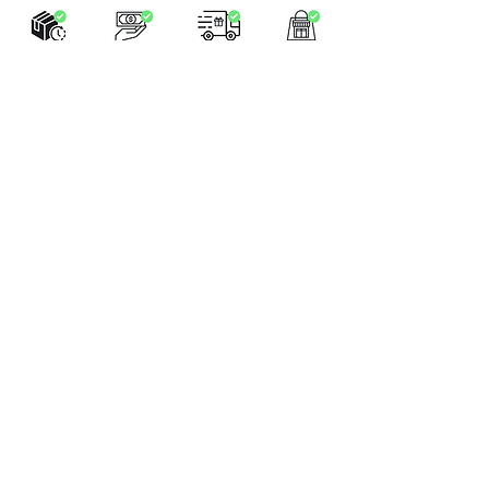
LA BOUTIQUE
Place Verte 61
4900 SPA
Tél:
+32 470 01 76 75
Email :
feeclochettespa@gmail.com