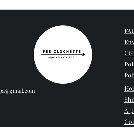
FAQ
Env
CG
Pol
Pol
Ho
espa@gmail.com
Sh
A 
Con