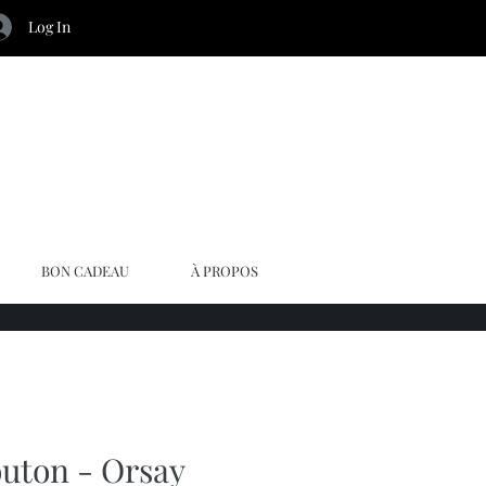
Log In
BON CADEAU
À PROPOS
uton - Orsay