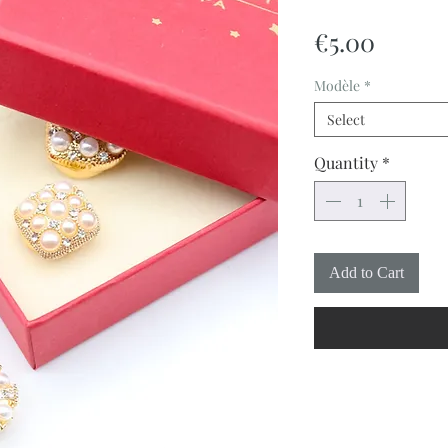
Price
€5.00
Modèle
*
Select
Quantity
*
Add to Cart