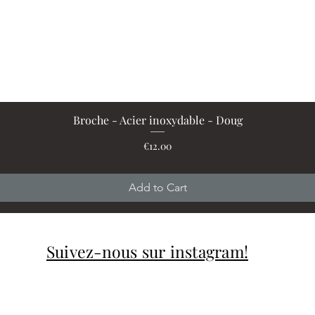
Broche - Acier inoxydable - Doug
Quick View
Price
€12.00
Add to Cart
Suivez-nous sur instagram!