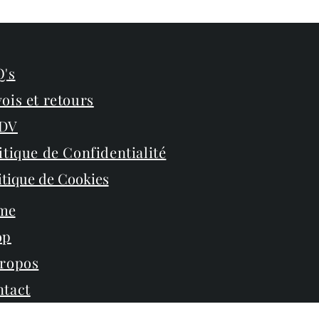
's
ois et retours
DV
itique de Confidentialité
itique de Cookies
me
op
propos
tact