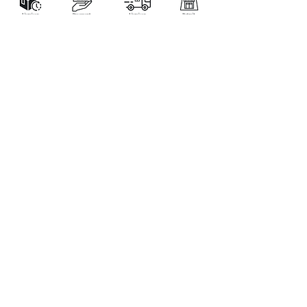
LA BOUTIQUE
Place Verte 61
4900 SPA
Tél:
+32 470 01 76 75
Email :
feeclochettespa@gmail.com
Home