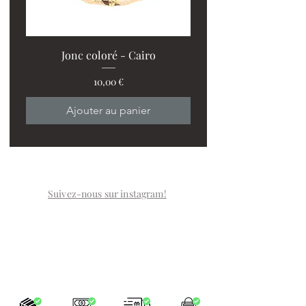
Jonc coloré - Cairo
Prix
10,00 €
Ajouter au panier
Suivez-nous sur instagram!