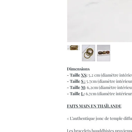
Dimensions
- Taille
XS
:
5,2 cm (diamètre intérie
- Taille
S :
5.7cm (diamètre intérieur
- Taille
M
:
6,2cm (diamètre intérieu
- Taille
L
:
6,7cm (diamètre intérieur
FAITS MAIN EN THA
Ï
LANDE
« L’authentique jonc de temple diff
Les bracelets bouddhistes proviennen