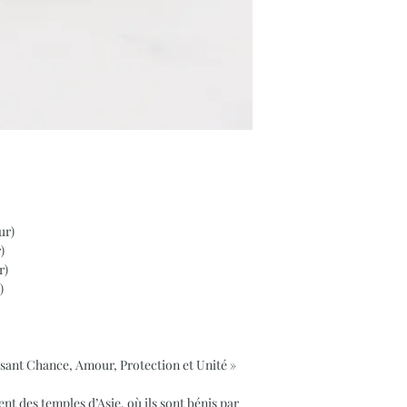
ur)
)
r)
)
usant Chance, Amour, Protection et Unité »
t des temples d’Asie, où ils sont bénis par