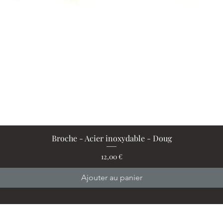
Broche - Acier inoxydable - Doug
Aperçu rapide
Prix
12,00 €
Ajouter au panier