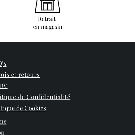
's
ois et retours
DV
itique de Confidentialité
itique de Cookies
me
op