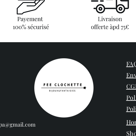
FAQ
Env
CG
Pol
Pol
Ho
espa@gmail.com
Sh