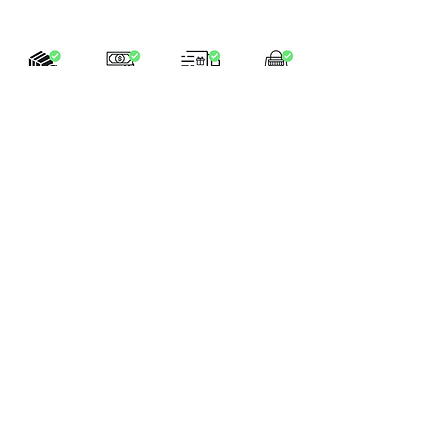
LA BOUTIQUE
Place Verte 61
4900 SPA
Tél:
+32 470 01 76 75
Email :
feeclochettespa@gmail.com