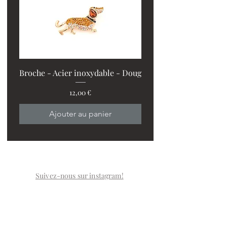
Broche - Acier inoxydable - Doug
Prix
12,00 €
PROMO : 2 ventilos + 1
Ajouter au panier
Suivez-nous sur instagram!