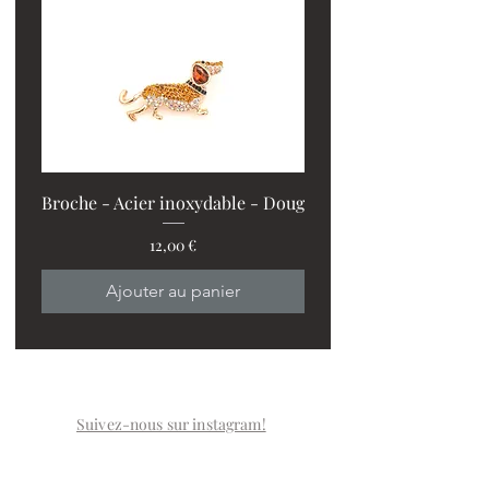
Broche - Acier inoxydable - Doug
Prix
12,00 €
PROMO : 2 ventilos + 1
Ajouter au panier
Suivez-nous sur instagram!