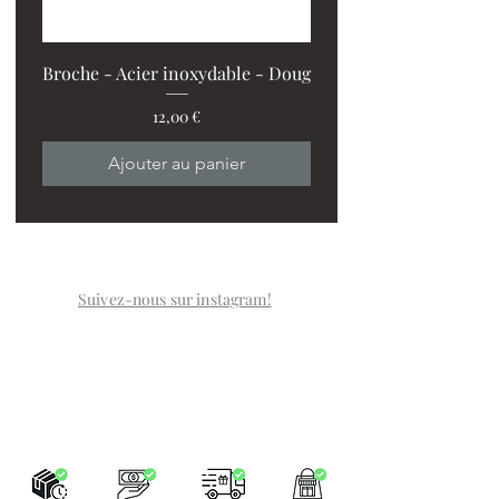
Broche - Acier inoxydable - Doug
Prix
12,00 €
PROMO : 2 ventilos + 1
Ajouter au panier
Suivez-nous sur instagram!