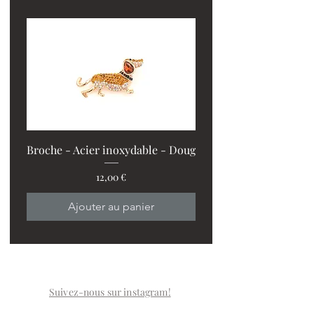
Broche - Acier inoxydable - Doug
Prix
12,00 €
PROMO : 2 ventilos + 1
Ajouter au panier
Suivez-nous sur instagram!