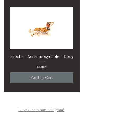
Broche - Acier inoxydable - Doug
Price
12,00€
PROMO : 2 ventilos + 1
Add to Cart
Suivez-nous sur instagram!