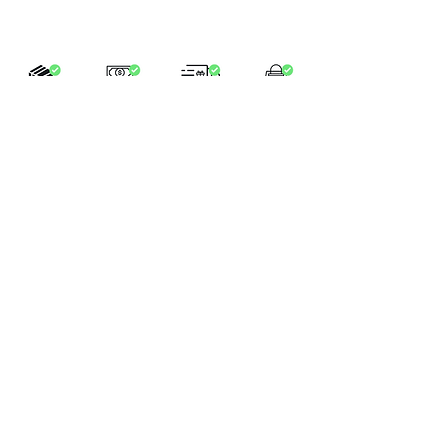
LA BOUTIQUE
Place Verte 61
4900 SPA
Tél:
+32 470 01 76 75
Email :
feeclochettespa@gmail.com