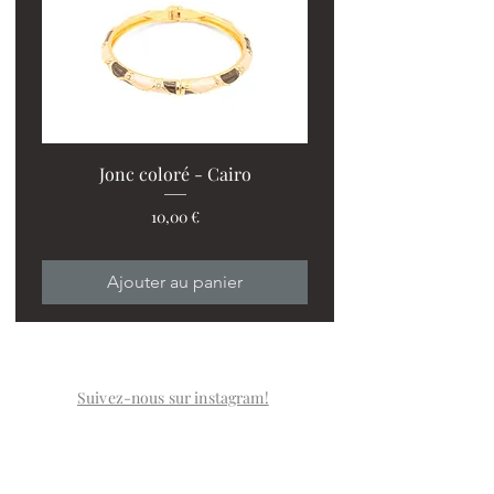
Jonc coloré - Cairo
Prix
10,00 €
Ajouter au panier
Suivez-nous sur instagram!