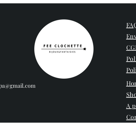
FAQ
Env
CG
Pol
Pol
Ho
espa@gmail.com
Sh
A 
Con