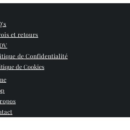
's
ois et retours
DV
itique de Confidentialité
itique de Cookies
me
op
propos
tact