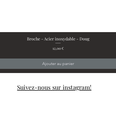
Broche - Acier inoxydable - Doug
Aperçu rapide
Prix
12,00 €
Ajouter au panier
Suivez-nous sur instagram!