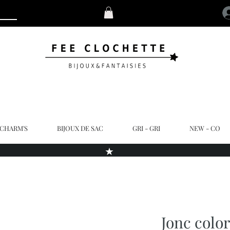
 CHARM'S
BIJOUX DE SAC
GRI - GRI
NEW - CO
★
Jonc color