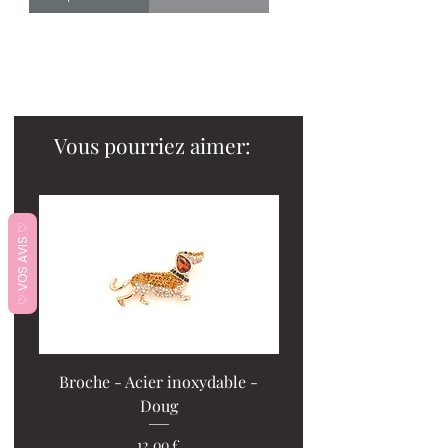
Vous pourriez aimer:
♡ VOS AVIS ♡
Broche - Acier inoxydable -
Doug
PROMO : 2 ventilos + 1
Prix
12,00 €