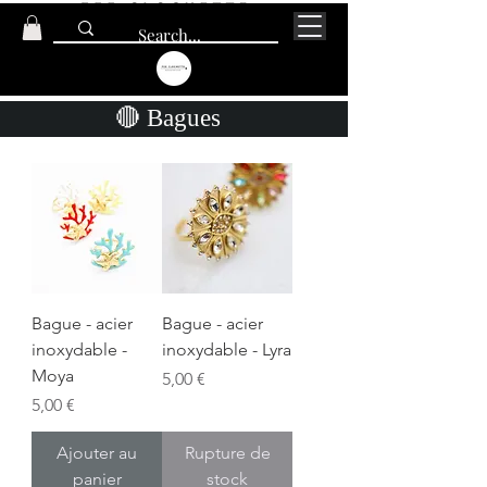
🔴 Bagues
Bague - acier
Bague - acier
inoxydable -
inoxydable - Lyra
Moya
Prix
5,00 €
Prix
5,00 €
Ajouter au
Rupture de
panier
stock