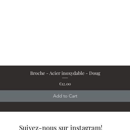
Broche - Acier inoxydable - Doug
Quick View
Price
€12.00
Add to Cart
Suivez-nous sur instagram!