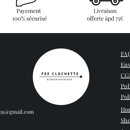
FAQ
Env
CG
Pol
Pol
Ho
espa@gmail.com
Sh