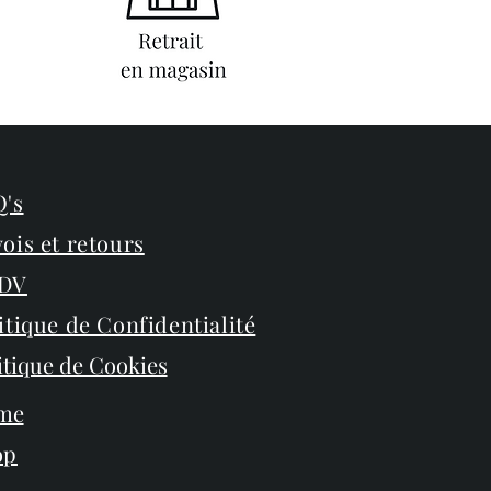
's
ois et retours
DV
itique de Confidentialité
itique de Cookies
me
op