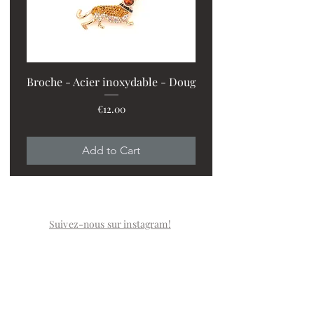
Broche - Acier inoxydable - Doug
Price
€12.00
PROMO : 2 ventilos + 1
Add to Cart
Suivez-nous sur instagram!