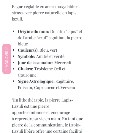
Bague réglable en acier inoxydable et
strass avec pierre naturelle en lapis
lazuli.
Origine du nom:
Du latin “lapis” et
de l’arabe “azul” signifiant la pierre
bleue
♡ VOS AVIS ♡
Couleur(s):
Bleu, vert
Symbole:
Amitié et vérité
Jour de la semaine:
Mercredi
Chakra:
Troisième Oeil et
Couronne
Signe Astrologique:
Sagittaire,
Poisson, Capricorne et Verseau
"En lithothérapie, la pierre Lapis-
Lazuli est une pierre
apporte confiance et encourage
à reprendre sa vie en main. En tant que
pierre de la communication, le Lapis-
Lazuli libère offre une certaine facilité