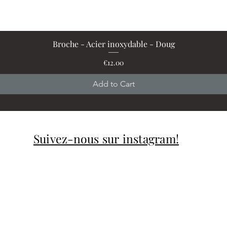
Broche - Acier inoxydable - Doug
Quick View
Price
€12.00
Add to Cart
Suivez-nous sur instagram!