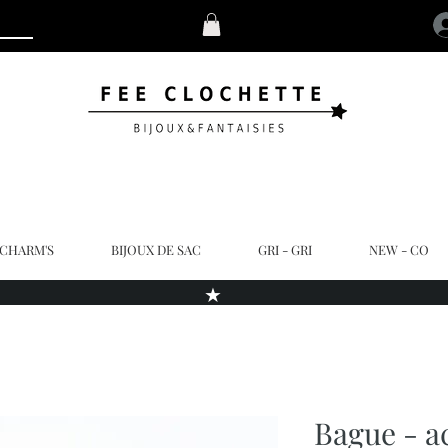
 CHARM'S
BIJOUX DE SAC
GRI - GRI
NEW - CO
★
Bague - a