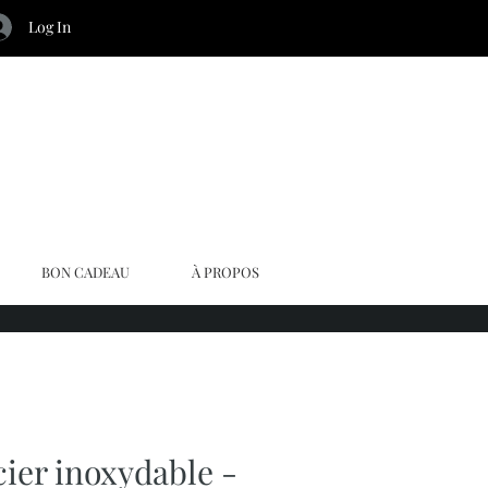
Log In
BON CADEAU
À PROPOS
cier inoxydable -