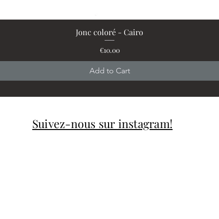
Jonc coloré - Cairo
Quick View
Price
€10.00
Add to Cart
Suivez-nous sur instagram!