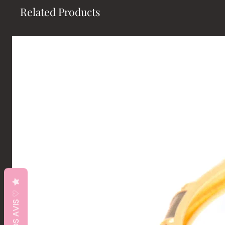
Related Products
♡ VOS AVIS ♡