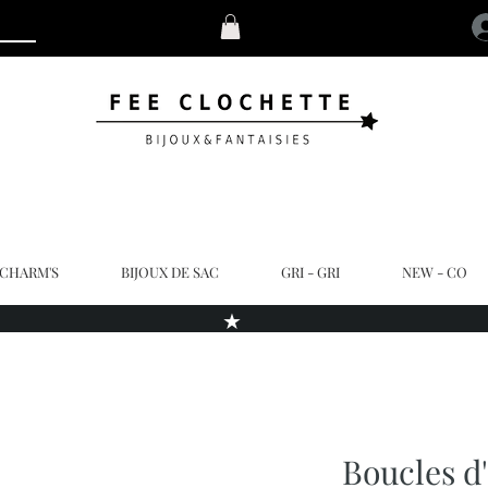
 CHARM'S
BIJOUX DE SAC
GRI - GRI
NEW - CO
★
Boucles d'