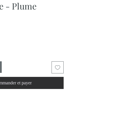
e - Plume
mander et payer