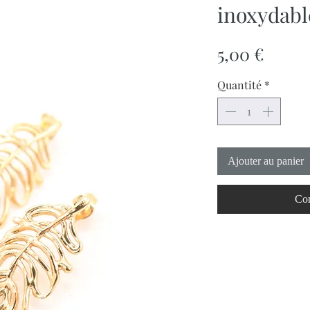
inoxydabl
Prix
5,00 €
Quantité
*
Ajouter au panier
Com