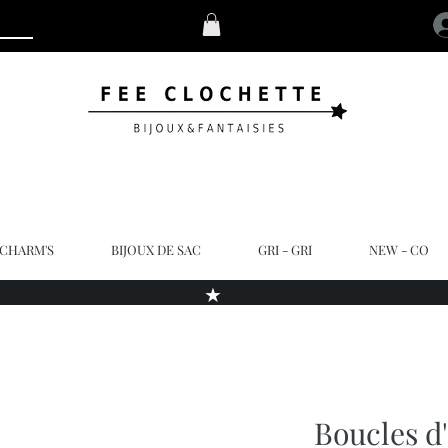
 CHARM'S
BIJOUX DE SAC
GRI - GRI
NEW - CO
★
Boucles d'