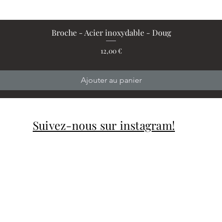
Broche - Acier inoxydable - Doug
Aperçu rapide
Prix
12,00 €
Ajouter au panier
Suivez-nous sur instagram!