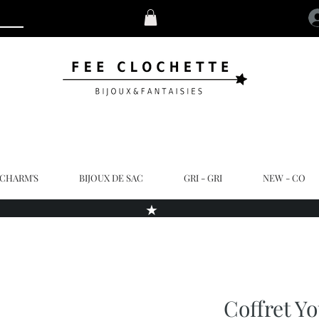
 CHARM'S
BIJOUX DE SAC
GRI - GRI
NEW - CO
★
Coffret Y