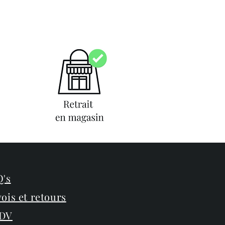
's
ois et retours
DV