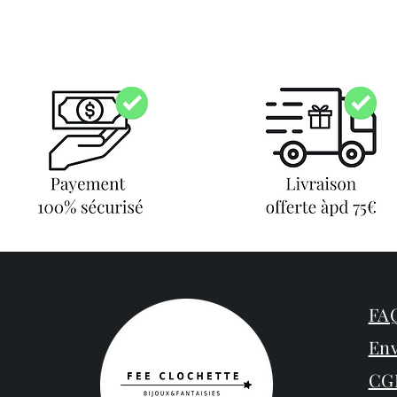
FAQ
Env
CG