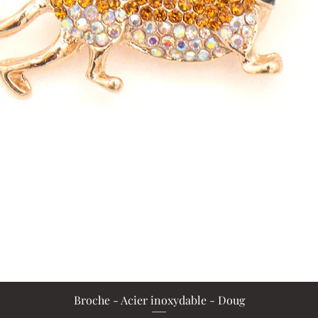
Broche - Acier inoxydable - Doug
Aperçu rapide