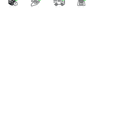
LA BOUTIQUE
Place Verte 61
4900 SPA
Tél:
+32 470 01 76 75
Email :
feeclochettespa@gmail.com
Home