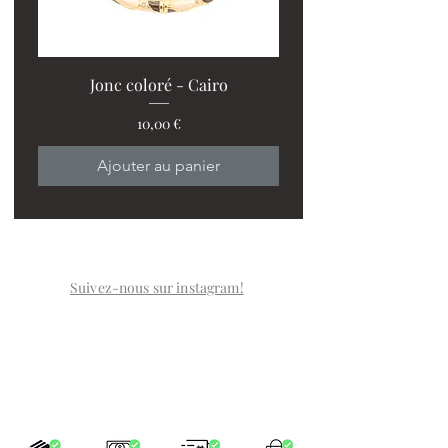
Jonc coloré - Cairo
Prix
10,00 €
Ajouter au panier
Suivez-nous sur instagram!