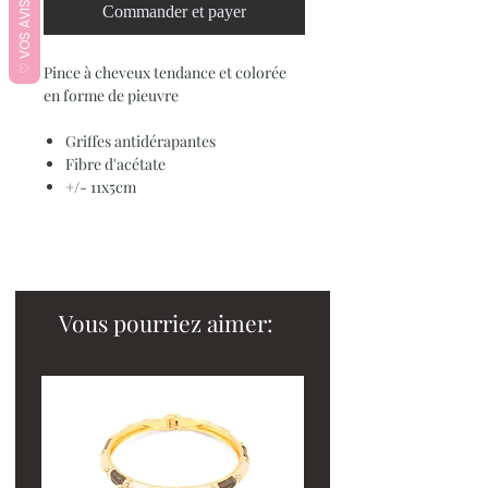
♡ VOS AVIS ♡
Commander et payer
Pince à cheveux tendance et colorée
en forme de pieuvre
Griffes antidérapantes
Fibre d'acétate
+/- 11x5cm
Vous pourriez aimer: