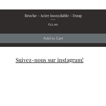
Broche - Acier inoxydable - Doug
Quick View
Price
€12.00
Add to Cart
Suivez-nous sur instagram!