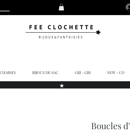
 CHARM'S
BIJOUX DE SAC
GRI - GRI
NEW - CO
★
Boucles d'